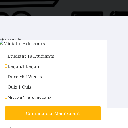
sion orale
Etudiant:
18 Etudiants
Leçon:
1 Leçon
Durée:
52 Weeks
Quiz:
1 Quiz
Niveau:
Tous niveaux
Commencer Maintenant