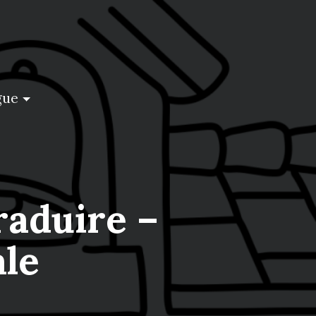
gue
raduire –
le