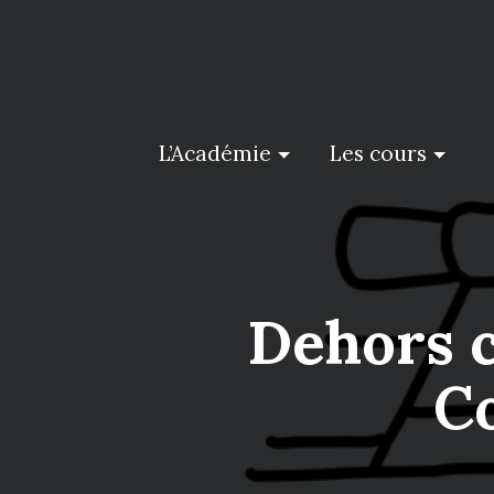
Skip
to
content
L’Académie
Les cours
Dehors c
C